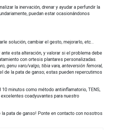
malizar la inervación, drenar y ayudar a perfundir la
secundariamente, puedan estar ocasionándonos
rle solución, cambiar el gesto, mejorarlo, etc…
nte esta alteración, y valorar si el problema debe
atamiento con ortesis plantares personalizadas.
ro, genu varo/valgo, tibia vara, anteversión femoral,
el de la pata de ganso; estas pueden repercutirnos
cal 10 minutos como método antiinflamatorio, TENS,
on excelentes coadyuvantes para nuestro
de la pata de ganso! Ponte en contacto con nosotros