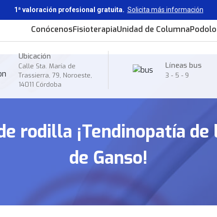
1ª valoración profesional gratuita.
Solicita más información
Conócenos
Fisioterapia
Unidad de Columna
Podolo
Ubicación
Líneas bus
Calle Sta. María de
Trassierra, 79, Noroeste,
3
-
5
-
9
14011 Córdoba
de rodilla ¡Tendinopatía de 
de Ganso!