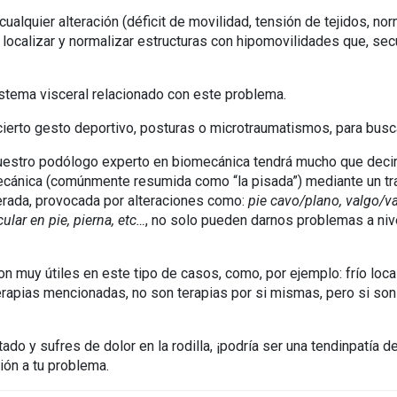
 cualquier alteración (déficit de movilidad, tensión de tejidos, nor
de localizar y normalizar estructuras con hipomovilidades que, 
stema visceral relacionado con este problema.
cierto gesto deportivo, posturas o microtraumatismos, para busca
nuestro podólogo experto en biomecánica tendrá mucho que decir a
mecánica (comúnmente resumida como “la pisada”) mediante un tr
rada, provocada por alteraciones como:
pie cavo/plano, valgo/va
lar en pie, pierna, etc…
, no solo pueden darnos problemas a niv
son muy útiles en este tipo de casos, como, por ejemplo: frío lo
s terapias mencionadas, no son terapias por si mismas, pero si s
do y sufres de dolor en la rodilla, ¡podría ser una tendinpatía 
ión a tu problema.