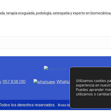
zada, terapia ecoguiada, podología, osteopatía y experto en biomecánica
Utilizamos cookies pa
957 838 010
Whatsapp
Facebook
experiencia en nuest
Puedes aprender más
utilizamos o cambiarl
 Todos los derechos reservados.
Aviso legal
Política de Privacid