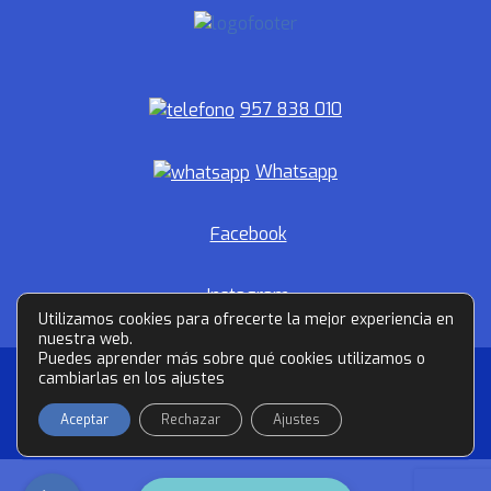
957 838 010
Whatsapp
Facebook
Instagram
Utilizamos cookies para ofrecerte la mejor experiencia en
nuestra web.
Puedes aprender más sobre qué cookies utilizamos o
© 2026 Clínica Arias.
cambiarlas en los ajustes
Política
Aviso
Política de
Todos los derechos
de
legal
Privacidad
Cookies
Aceptar
Rechazar
Ajustes
reservados.