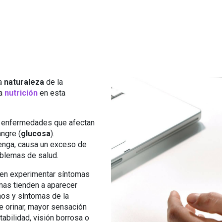
la
naturaleza
de la
la
nutrición
en esta
e enfermedades que afectan
angre (
glucosa
).
enga, causa un exceso de
oblemas de salud.
len experimentar síntomas
omas tienden a aparecer
nos y síntomas de la
e orinar, mayor sensación
tabilidad, visión borrosa o