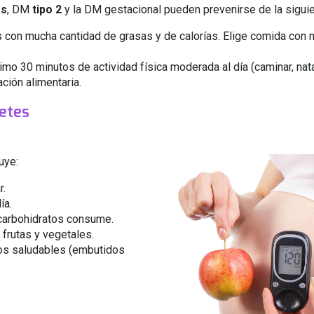
es
, DM
tipo 2
y la DM gestacional pueden prevenirse de la sigui
con mucha cantidad de grasas y de calorías. Elige comida con ma
nimo 30 minutos de actividad física moderada al día (caminar, natac
ción alimentaria.
betes
uye:
r.
ía.
 carbohidratos consume.
 frutas y vegetales.
os saludables (embutidos