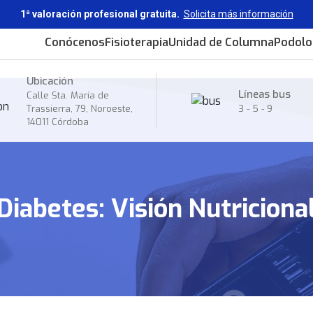
1ª valoración profesional gratuita.
Solicita más información
Conócenos
Fisioterapia
Unidad de Columna
Podolo
Ubicación
Líneas bus
Calle Sta. María de
Trassierra, 79, Noroeste,
3
-
5
-
9
14011 Córdoba
Diabetes: Visión Nutriciona