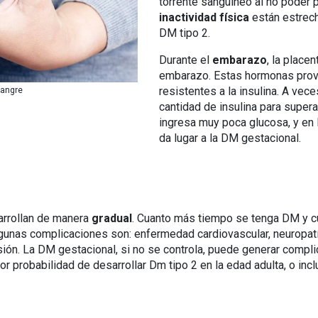
torrente sanguíneo al no poder p
inactividad física
están estrech
DM tipo 2.
Durante el
embarazo
, la place
embarazo. Estas hormonas prov
resistentes a la insulina. A vec
sangre
cantidad de insulina para supera
ingresa muy poca glucosa, y en 
da lugar a la DM gestacional.
arrollan de manera
gradual
. Cuanto más tiempo se tenga DM y cu
unas complicaciones son: enfermedad cardiovascular, neuropatías
sión. La DM gestacional, si no se controla, puede generar comp
or probabilidad de desarrollar Dm tipo 2 en la edad adulta, o inc